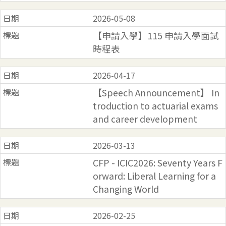
2026-05-08
【申請入學】115 申請入學面試
時程表
2026-04-17
【Speech Announcement】 In
troduction to actuarial exams
and career development
2026-03-13
CFP - ICIC2026: Seventy Years F
orward: Liberal Learning for a
Changing World
2026-02-25